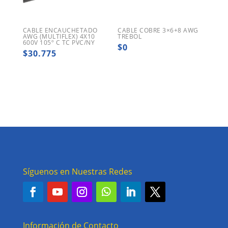
CABLE ENCAUCHETADO
CABLE COBRE 3×6+8 AWG
AWG (MULTIFLEX) 4X10
TREBOL
600V 105º C TC PVC/NY
$
0
$
30.775
Síguenos en Nuestras Redes
Información de Contacto