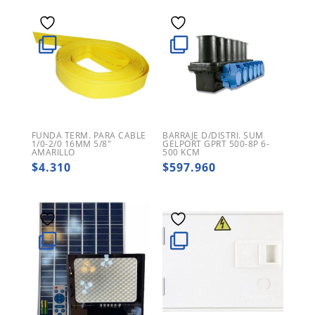
FUNDA TERM. PARA CABLE
BARRAJE D/DISTRI. SUM
1/0-2/0 16MM 5/8″
GELPORT GPRT 500-8P 6-
AMARILLO
500 KCM
$
4.310
$
597.960