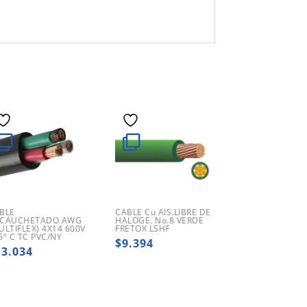
BLE
CABLE Cu AIS.LIBRE DE
CAUCHETADO AWG
HALOGE. No.8 VERDE
ULTIFLEX) 4X14 600V
FRETOX LSHF
5º C TC PVC/NY
$
9.394
13.034