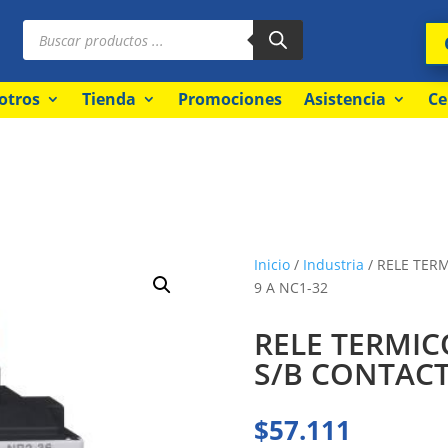
Búsqueda
de
productos
otros
Tienda
Promociones
Asistencia
Ce
Inicio
/
Industria
/ RELE TER
9 A NC1-32
RELE TERMIC
S/B CONTACT
$
57.111