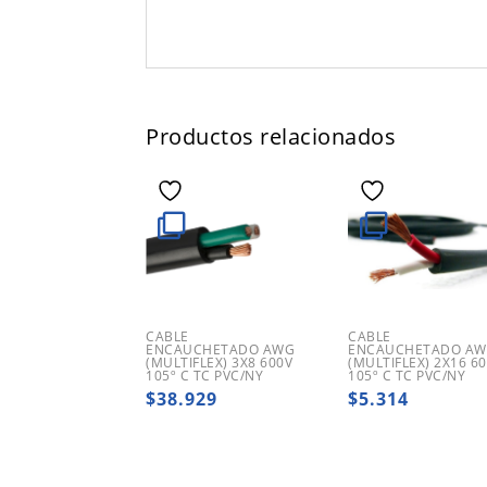
Productos relacionados
CABLE
CABLE
ENCAUCHETADO AWG
ENCAUCHETADO A
(MULTIFLEX) 3X8 600V
(MULTIFLEX) 2X16 6
105º C TC PVC/NY
105º C TC PVC/NY
$
38.929
$
5.314