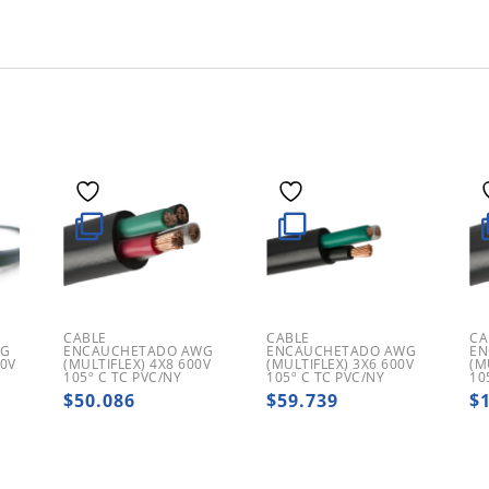
CABLE
CABLE
CA
WG
ENCAUCHETADO AWG
ENCAUCHETADO AWG
EN
00V
(MULTIFLEX) 4X8 600V
(MULTIFLEX) 3X6 600V
(M
105º C TC PVC/NY
105º C TC PVC/NY
10
$
50.086
$
59.739
$