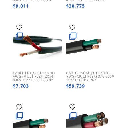
$
9.011
$
30.775
CABLE ENCAUCHETADO
CABLE ENCAUCHETADO
AWG (MULTIFLEX) 2X14
AWG (MULTIFLEX) 3X6 600V
600V 105º C TC PVC/NY
105º C TC PVC/NY
$
7.703
$
59.739