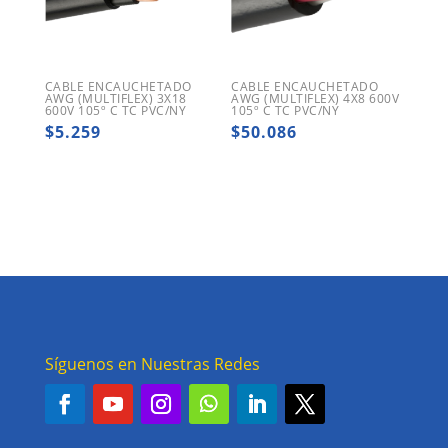
CABLE ENCAUCHETADO
CABLE ENCAUCHETADO
AWG (MULTIFLEX) 3X18
AWG (MULTIFLEX) 4X8 600V
600V 105º C TC PVC/NY
105º C TC PVC/NY
$
5.259
$
50.086
Síguenos en Nuestras Redes