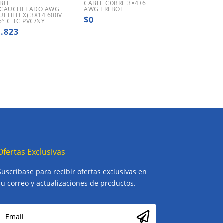
BLE
CABLE COBRE 3×4+6
CAUCHETADO AWG
AWG TREBOL
ULTIFLEX) 3X14 600V
$
0
5º C TC PVC/NY
9.823
Ofertas Exclusivas
Suscríbase para recibir ofertas exclusivas en
su correo y actualizaciones de productos.