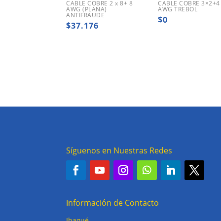
CABLE COBRE 2 x 8+ 8
CABLE COBRE 3×2+4
AWG (PLANA)
AWG TREBOL
ANTIFRAUDE
$
0
$
37.176
Síguenos en Nuestras Redes
Información de Contacto
Ibagué