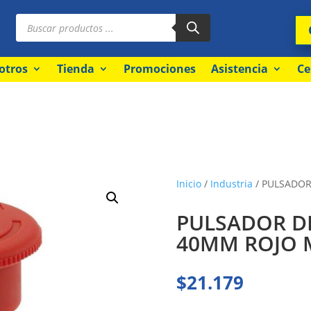
Búsqueda
de
productos
otros
Tienda
Promociones
Asistencia
Ce
Inicio
/
Industria
/ PULSADOR
PULSADOR D
40MM ROJO 
$
21.179