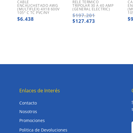
CABLE
RELE TERMICO
CA
ENCAUCHETADO AWG
TRIPOLAR 30 A 40 AMP
EN
(MULTIFLEX) 4X18 600V
(GENERAL ELECTRIC)
(M
105º C TC PVC/NY
10
El
$
197.201
$
6.438
$
precio
El
$
127.473
original
precio
era:
actual
$197.201.
es:
$127.473.
Enlaces de Interés
Contacto
Nosotros
Promociones
Politica de Devoluciones