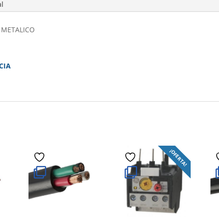
al
 METALICO
CIA
¡OFERTA!