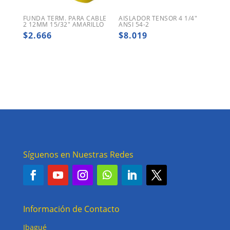
FUNDA TERM. PARA CABLE
AISLADOR TENSOR 4 1/4″
2 12MM 15/32″ AMARILLO
ANSI 54-2
$
2.666
$
8.019
Síguenos en Nuestras Redes
Información de Contacto
Ibagué