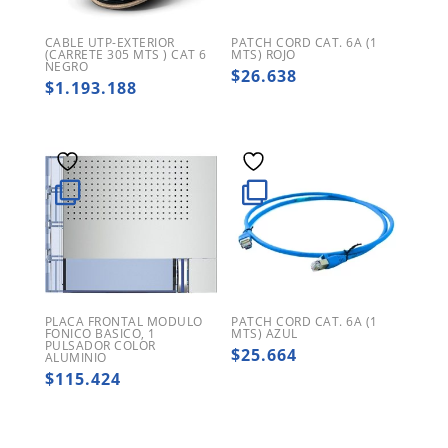
CABLE UTP-EXTERIOR
PATCH CORD CAT. 6A (1
(CARRETE 305 MTS ) CAT 6
MTS) ROJO
NEGRO
$
26.638
$
1.193.188
PLACA FRONTAL MODULO
PATCH CORD CAT. 6A (1
FONICO BASICO, 1
MTS) AZUL
PULSADOR COLOR
$
25.664
ALUMINIO
$
115.424