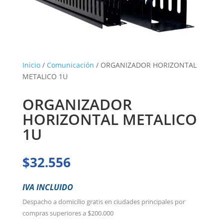
Inicio
/
Comunicación
/ ORGANIZADOR HORIZONTAL
METALICO 1U
ORGANIZADOR
HORIZONTAL METALICO
1U
$
32.556
IVA INCLUIDO
Despacho a domicilio gratis en ciudades principales por
compras superiores a $200.000