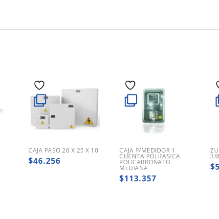
CAJA PASO 20 X 25 X 10
CAJA P/MEDIDOR 1
ZU
″
CUENTA POLIFASICA
3/
$
46.256
POLICARBONATO
$
MEDIANA
$
113.357