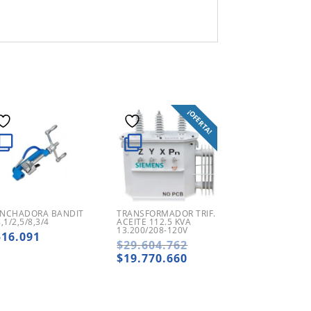
¡OFERTA!
NCHADORA BANDIT
TRANSFORMADOR TRIF.
8,1/2,5/8,3/4
ACEITE 112.5 KVA
13.200/208-120V
516.091
El
$
29.604.762
precio
El
$
19.770.660
original
precio
era:
actual
$29.604.762.
es:
$19.770.660.