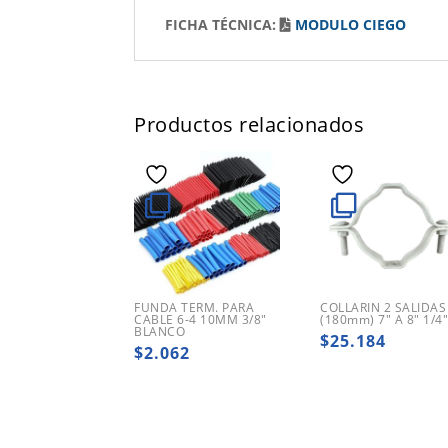
FICHA TÉCNICA:
MODULO CIEGO
Productos relacionados
FUNDA TERM. PARA
COLLARIN 2 SALIDAS
CABLE 6-4 10MM 3/8″
(180mm) 7″ A 8″ 1/4
BLANCO
$
25.184
$
2.062