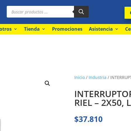
Búsqueda
de
productos
otros
Tienda
Promociones
Asistencia
Ce
Inicio
/
Industria
/ INTERRUPT
INTERRUPTO
RIEL – 2X50, 
$
37.810