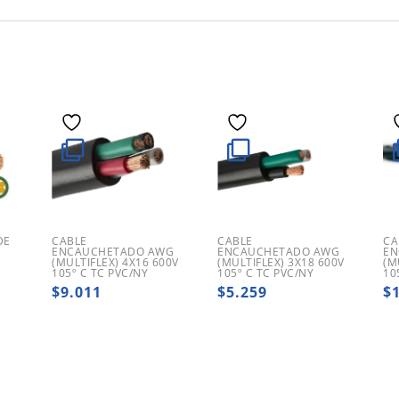
DE
CABLE
CABLE
CA
E
ENCAUCHETADO AWG
ENCAUCHETADO AWG
EN
(MULTIFLEX) 4X16 600V
(MULTIFLEX) 3X18 600V
(M
105º C TC PVC/NY
105º C TC PVC/NY
10
$
9.011
$
5.259
$