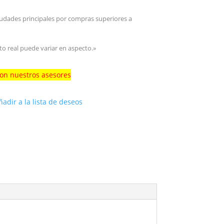
iudades principales por compras superiores a
to real puede variar en aspecto.»
con nuestros asesores
ñadir a la lista de deseos