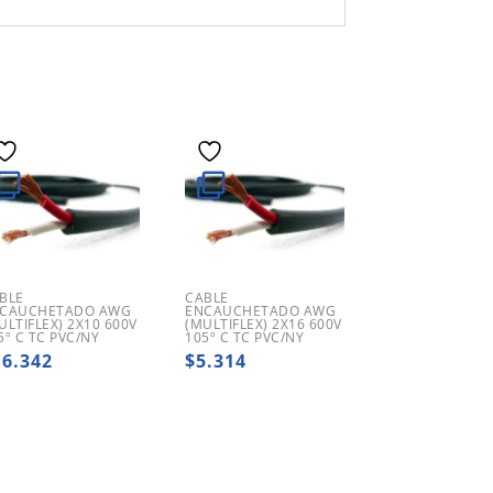
BLE
CABLE
CAUCHETADO AWG
ENCAUCHETADO AWG
ULTIFLEX) 2X10 600V
(MULTIFLEX) 2X16 600V
5º C TC PVC/NY
105º C TC PVC/NY
16.342
$
5.314