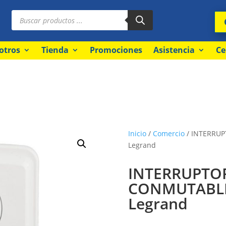
Búsqueda
de
productos
otros
Tienda
Promociones
Asistencia
Ce
Inicio
/
Comercio
/ INTERRUP
Legrand
INTERRUPTOR
CONMUTABLE 
Legrand