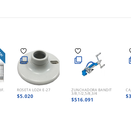
TA!
F.
ROSETA LOZA E-27
ZUNCHADORA BANDIT
CA
3/8,1/2,5/8,3/4
$
5.020
$
$
516.091
ecio
ginal
ecio
:
tual
9.604.762.
9.770.660.