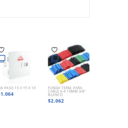
JA PASO 15 X 15 X 10
FUNDA TERM. PARA
CABLE 6-4 10MM 3/8″
31.064
BLANCO
$
2.062