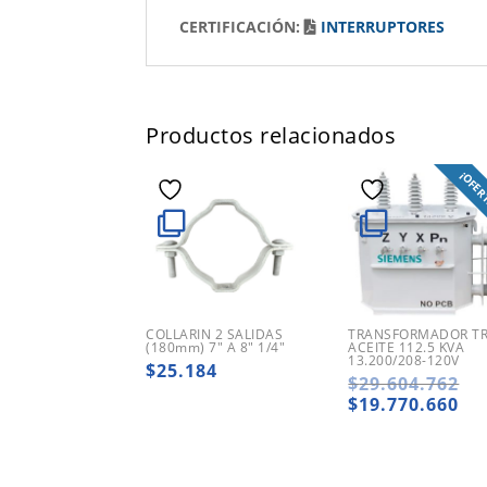
CERTIFICACIÓN:
INTERRUPTORES
Productos relacionados
¡OFER
COLLARIN 2 SALIDAS
TRANSFORMADOR TRI
(180mm) 7″ A 8″ 1/4″
ACEITE 112.5 KVA
13.200/208-120V
$
25.184
El
$
29.604.762
pr
El
$
19.770.660
ori
pr
era
ac
$2
es:
$1