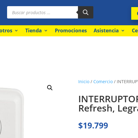
Búsqueda
de
productos
otros
Tienda
Promociones
Asistencia
Ce
Inicio
/
Comercio
/ INTERRUPT
INTERRUPTOR
Refresh, Leg
$
19.799