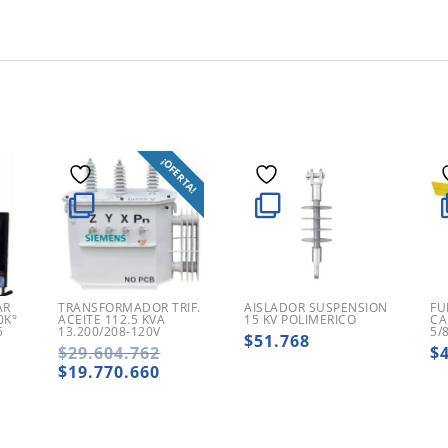
¡OFERTA!
AR
TRANSFORMADOR TRIF.
AISLADOR SUSPENSION
FU
0K°
ACEITE 112.5 KVA
15 KV POLIMERICO
CA
5
13.200/208-120V
5/
$
51.768
El
$
29.604.762
$
precio
El
$
19.770.660
original
precio
era:
actual
$29.604.762.
es:
$19.770.660.