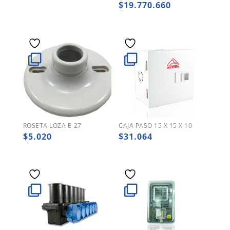
precio
El
$
19.770.660
original
precio
era:
actual
$29.604.762.
es:
$19.770.660.
ROSETA LOZA E-27
CAJA PASO 15 X 15 X 10
$
5.020
$
31.064