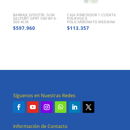
BARRAJE D/DISTRI. SUM
CAJA P/MEDIDOR 1 CUENTA
GELPORT GPRT 500-8P 6-
POLIFASICA
500 KCM
POLICARBONATO MEDIANA
$
597.960
$
113.357
Síguenos en Nuestras Redes
Información de Contacto