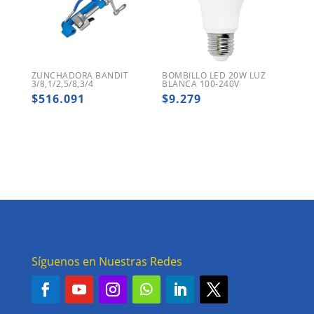
ZUNCHADORA BANDIT
BOMBILLO LED 20W LUZ
3/8,1/2,5/8,3/4
BLANCA 100-240V
$
516.091
$
9.279
Síguenos en Nuestras Redes