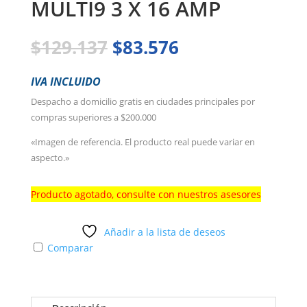
MULTI9 3 X 16 AMP
El
El
$
129.137
$
83.576
precio
precio
original
actual
IVA INCLUIDO
era:
es:
Despacho a domicilio gratis en ciudades principales por
$129.137.
$83.576.
compras superiores a $200.000
«Imagen de referencia. El producto real puede variar en
aspecto.»
Producto agotado, consulte con nuestros asesores
Añadir a la lista de deseos
Comparar