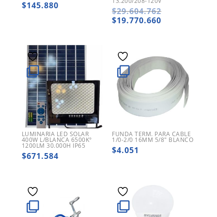
13.200/208-120V
$
145.880
El
$
29.604.762
precio
El
$
19.770.660
original
precio
era:
actual
$29.604.762.
es:
$19.770.660.
LUMINARIA LED SOLAR
FUNDA TERM. PARA CABLE
400W L/BLANCA 6500K°
1/0-2/0 16MM 5/8″ BLANCO
1200LM 30.000H IP65
$
4.051
$
671.584