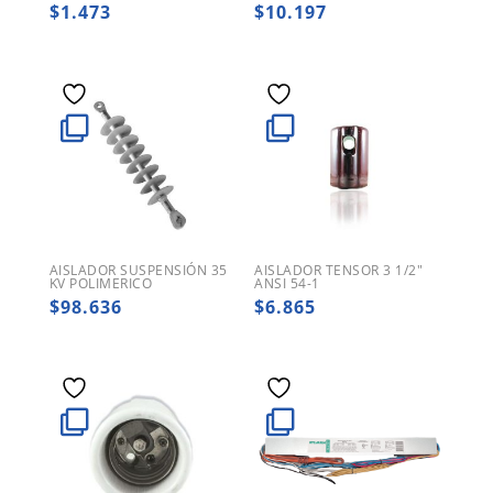
$
1.473
$
10.197
AISLADOR SUSPENSIÓN 35
AISLADOR TENSOR 3 1/2″
KV POLIMERICO
ANSI 54-1
$
98.636
$
6.865