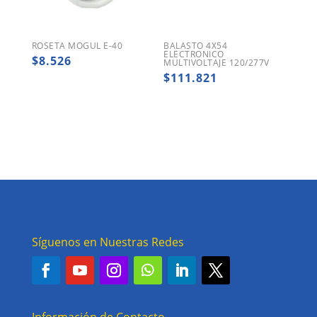
ROSETA MOGUL E-40
BALASTO 4X54
ELECTRONICO
$
8.526
MULTIVOLTAJE 120/277V
$
111.821
Síguenos en Nuestras Redes