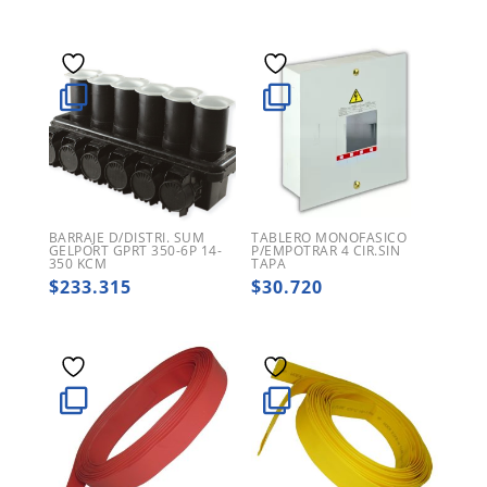
BARRAJE D/DISTRI. SUM
TABLERO MONOFASICO
GELPORT GPRT 350-6P 14-
P/EMPOTRAR 4 CIR.SIN
350 KCM
TAPA
$
233.315
$
30.720