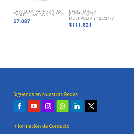
CAPUCHON PARA PUNTAS
BALASTO 4X54
CABLE 2 – 4/0 AWG EN FRIO
ELECTRONICO
MULTIVOLTAJE 120/277V
$
7.087
$
111.821
Síguenos en Nuestras Redes
Información de Contacto