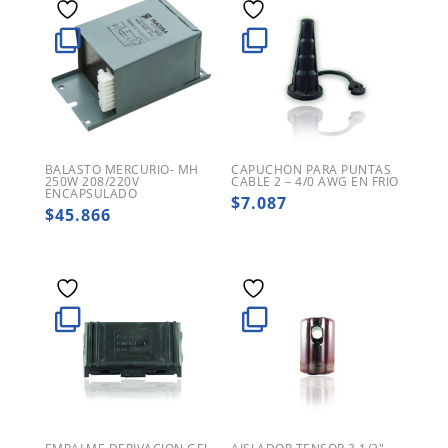
BALASTO MERCURIO- MH
CAPUCHON PARA PUNTAS
250W 208/220V
CABLE 2 – 4/0 AWG EN FRIO
ENCAPSULADO
$
7.087
$
45.866