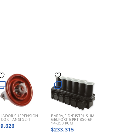
SLADOR SUSPENSION
BARRAJE D/DISTRI. SUM
SCO 6″ ANSI 52-1
GELPORT GPRT 350-6P
14-350 KCM
29.626
$
233.315