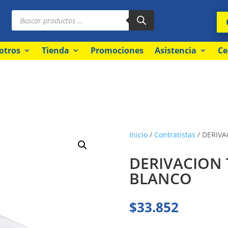
Búsqueda
de
productos
otros
Tienda
Promociones
Asistencia
Ce
Inicio
/
Contratistas
/ DERIVA
DERIVACION 
BLANCO
$
33.852