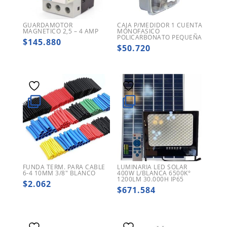
GUARDAMOTOR
CAJA P/MEDIDOR 1 CUENTA
MAGNETICO 2,5 – 4 AMP
MONOFASICO
POLICARBONATO PEQUEÑA
$
145.880
$
50.720
FUNDA TERM. PARA CABLE
LUMINARIA LED SOLAR
6-4 10MM 3/8″ BLANCO
400W L/BLANCA 6500K°
1200LM 30.000H IP65
$
2.062
$
671.584