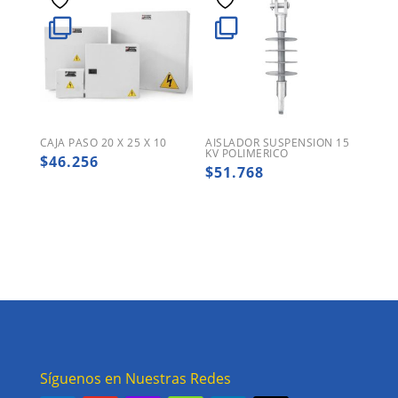
CAJA PASO 20 X 25 X 10
AISLADOR SUSPENSION 15
KV POLIMERICO
$
46.256
$
51.768
Síguenos en Nuestras Redes