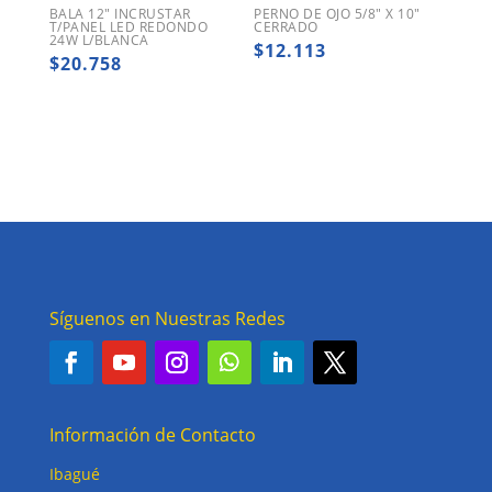
BALA 12″ INCRUSTAR
PERNO DE OJO 5/8″ X 10″
T/PANEL LED REDONDO
CERRADO
24W L/BLANCA
$
12.113
$
20.758
Síguenos en Nuestras Redes
Información de Contacto
Ibagué