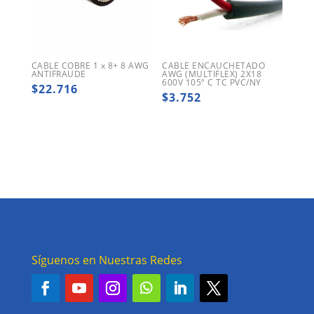
CABLE COBRE 1 x 8+ 8 AWG
CABLE ENCAUCHETADO
ANTIFRAUDE
AWG (MULTIFLEX) 2X18
600V 105º C TC PVC/NY
$
22.716
$
3.752
Síguenos en Nuestras Redes