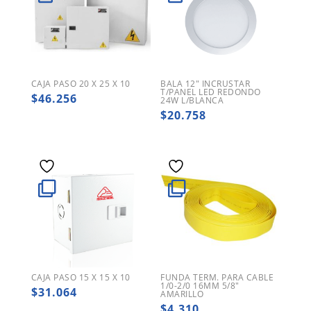
CAJA PASO 20 X 25 X 10
BALA 12″ INCRUSTAR
T/PANEL LED REDONDO
$
46.256
24W L/BLANCA
$
20.758
CAJA PASO 15 X 15 X 10
FUNDA TERM. PARA CABLE
1/0-2/0 16MM 5/8″
$
31.064
AMARILLO
$
4.310