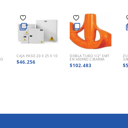
CAJA PASO 20 X 25 X 10
DOBLA TUBO 1/2″ EMT
ZU
CO
EN HIERRO C/BARRA
3/
$
46.256
$
102.483
$