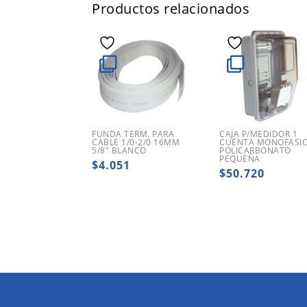
Productos relacionados
FUNDA TERM. PARA
CAJA P/MEDIDOR 1
CABLE 1/0-2/0 16MM
CUENTA MONOFASI
5/8″ BLANCO
POLICARBONATO
PEQUEÑA
$
4.051
$
50.720