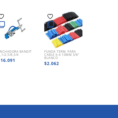
NCHADORA BANDIT
FUNDA TERM. PARA
8,1/2,5/8,3/4
CABLE 6-4 10MM 3/8″
BLANCO
516.091
$
2.062