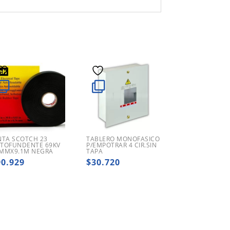
NTA SCOTCH 23
TABLERO MONOFASICO
TOFUNDENTE 69KV
P/EMPOTRAR 4 CIR.SIN
MMX9.1M NEGRA
TAPA
90.929
$
30.720