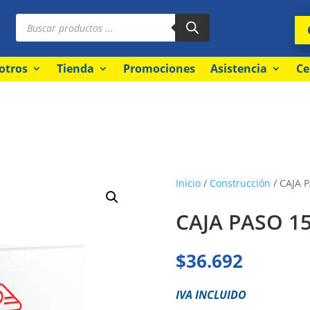
Búsqueda
de
productos
otros
Tienda
Promociones
Asistencia
Ce
Inicio
/
Construcción
/ CAJA P
CAJA PASO 15
$
36.692
IVA INCLUIDO