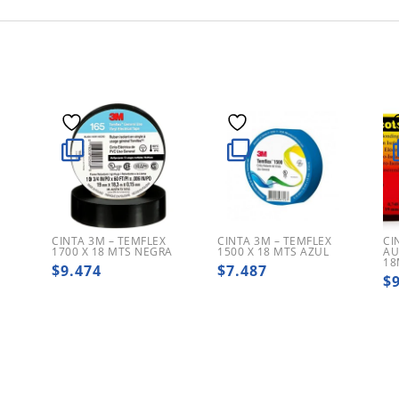
CINTA 3M – TEMFLEX
CINTA 3M – TEMFLEX
CI
1700 X 18 MTS NEGRA
1500 X 18 MTS AZUL
AU
18
$
9.474
$
7.487
$