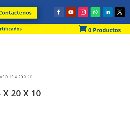
Contactenos

rtificados
0 Productos
ASO 15 X 20 X 10
 X 20 X 10