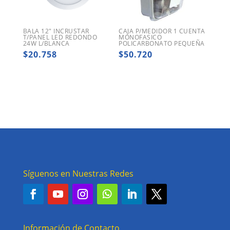
BALA 12″ INCRUSTAR
CAJA P/MEDIDOR 1 CUENTA
T/PANEL LED REDONDO
MONOFASICO
24W L/BLANCA
POLICARBONATO PEQUEÑA
$
20.758
$
50.720
Síguenos en Nuestras Redes
Información de Contacto