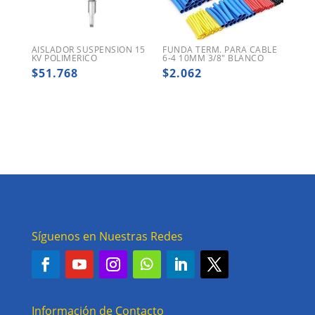
AISLADOR SUSPENSION 15
FUNDA TERM. PARA CABLE
KV POLIMERICO
6-4 10MM 3/8″ BLANCO
$
51.768
$
2.062
Síguenos en Nuestras Redes
Información de Contacto