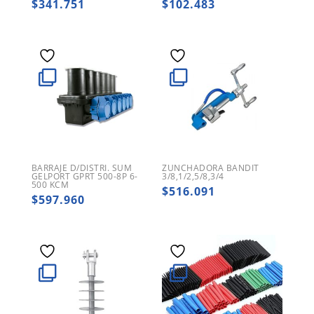
$
341.751
$
102.483
BARRAJE D/DISTRI. SUM
ZUNCHADORA BANDIT
GELPORT GPRT 500-8P 6-
3/8,1/2,5/8,3/4
500 KCM
$
516.091
$
597.960