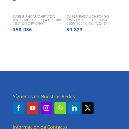
CABLE ENCAUCHETADO
CABLE ENCAUCHETADO
AWG (MULTIFLEX) 4X8 600V
AWG (MULTIFLEX) 3X14
105º C TC PVC/NY
600V 105º C TC PVC/NY
$
50.086
$
9.823
Síguenos en Nuestras Redes
Información de Contacto