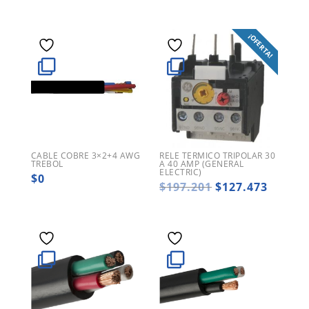
¡OFERTA!
CABLE COBRE 3×2+4 AWG
RELE TERMICO TRIPOLAR 30
TREBOL
A 40 AMP (GENERAL
ELECTRIC)
$
0
El
El
$
197.201
$
127.473
precio
precio
original
actual
era:
es:
$197.201.
$127.4