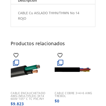
Descripción
CABLE Cu AISLADO THHN/THWN No 14
ROJO
Productos relacionados
CABLE ENCAUCHETADO
CABLE COBRE 3×4+6 AWG
AWG (MULTIFLEX) 3X14
TREBOL
600V 105º C TC PVC/NY
$
0
$
9.823