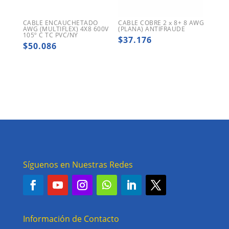
CABLE ENCAUCHETADO
CABLE COBRE 2 x 8+ 8 AWG
AWG (MULTIFLEX) 4X8 600V
(PLANA) ANTIFRAUDE
105º C TC PVC/NY
$
37.176
$
50.086
Síguenos en Nuestras Redes
Información de Contacto