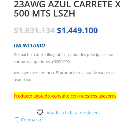
23AWG AZUL CARRETE X
500 MTS LSZH
El
El
$
1.831.134
$
1.449.100
precio
precio
original
actual
IVA INCLUIDO
era:
es:
Despacho a domicilio gratis en ciudades principales por
$1.831.134.
$1.449.100
compras superiores a $200.000
«Imagen de referencia. El producto real puede variar en
aspecto.»
Producto agotado, consulte con nuestros asesores
Añadir a la lista de deseos
Comparar