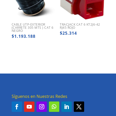
CABLE UTP-EXTERIOR
TRACJACK CAT 6 KT2J6-42
(CARRETE 305 MTS ) CAT 6
RJ45 ROJO
NEGRO
$
25.314
$
1.193.188
Síguenos en Nuestras Redes