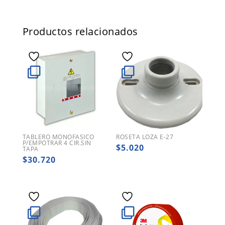
Productos relacionados
TABLERO MONOFASICO
ROSETA LOZA E-27
P/EMPOTRAR 4 CIR.SIN
$
5.020
TAPA
$
30.720