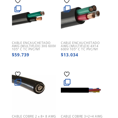
CABLE ENCAUCHETADO
CABLE ENCAUCHETADO
AWG (MULTIFLEX) 3X6 600V
AWG (MULTIFLEX) 4X14
105º C TC PVC/NY
600V 105º C TC PVC/NY
$
59.739
$
13.034
CABLE COBRE 2 x 8+ 8 AWG
CABLE COBRE 3×2+4 AWG