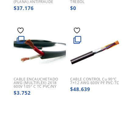
(PLANA) ANTIFRAUDE
TREBOL
$
37.176
$
0
CABLE ENCAUCHETADO
CABLE CONTROL Cu 90°C
AWG (MULTIFLEX) 2X18
7×12 AWG 600V PF PVC-TC
600V 105º C TC PVC/NY
$
48.639
$
3.752