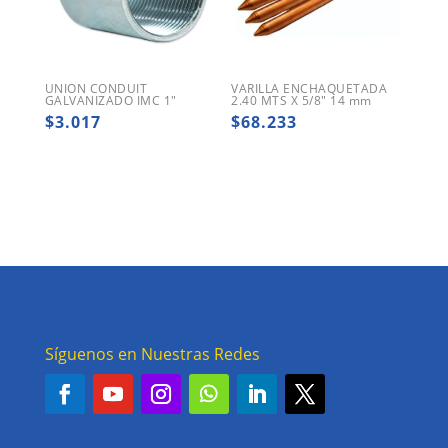
UNION CONDUIT
VARILLA ENCHAQUETADA
GALVANIZADO IMC 1″
2.40 MTS X 5/8″ 14 mm
$
3.017
$
68.233
Síguenos en Nuestras Redes