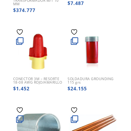
TRANSFORMADOR M/T 10
$
7.487
MM
$
374.777
CONECTOR 3M – RESORTE
SOLDADURA GROUNDING
18-08 AWG ROJO/AMARILLO
115 grs
$
1.452
$
24.155