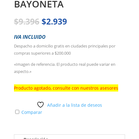
BAYONETA
El
El
$
9.396
$
2.939
precio
precio
original
actual
IVA INCLUIDO
era:
es:
Despacho a domicilio gratis en ciudades principales por
$9.396.
$2.939.
compras superiores a $200.000
«Imagen de referencia. El producto real puede variar en
aspecto.»
Producto agotado, consulte con nuestros asesores
Añadir a la lista de deseos
Comparar