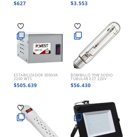
$
627
$
3.553
ESTABILIZADOR 3000VA
BOMBILLO 70W SODIO
2200 WTS
TUBULAR E27 220V
$
505.639
$
56.430