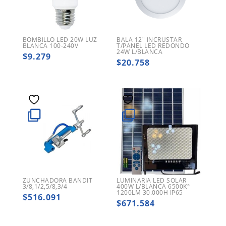
BOMBILLO LED 20W LUZ
BALA 12″ INCRUSTAR
BLANCA 100-240V
T/PANEL LED REDONDO
24W L/BLANCA
$
9.279
$
20.758
ZUNCHADORA BANDIT
LUMINARIA LED SOLAR
3/8,1/2,5/8,3/4
400W L/BLANCA 6500K°
1200LM 30.000H IP65
$
516.091
$
671.584