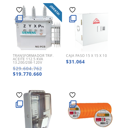
¡OFERTA!
TRANSFORMADOR TRIF.
CAJA PASO 15 X 15 X 10
ACEITE 112.5 KVA
$
31.064
13.200/208-120V
El
$
29.604.762
precio
El
$
19.770.660
original
precio
era:
actual
$29.604.762.
es:
$19.770.660.