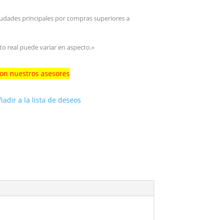
iudades principales por compras superiores a
to real puede variar en aspecto.»
con nuestros asesores
ñadir a la lista de deseos