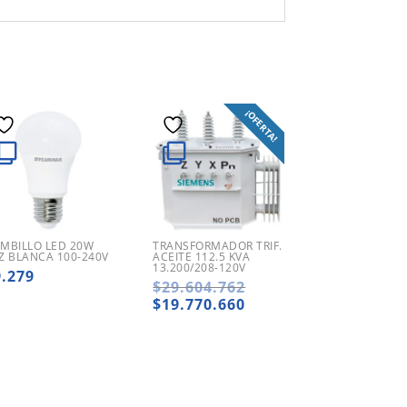
¡OFERTA!
MBILLO LED 20W
TRANSFORMADOR TRIF.
Z BLANCA 100-240V
ACEITE 112.5 KVA
13.200/208-120V
9.279
El
$
29.604.762
precio
El
$
19.770.660
original
precio
era:
actual
$29.604.762.
es:
$19.770.660.