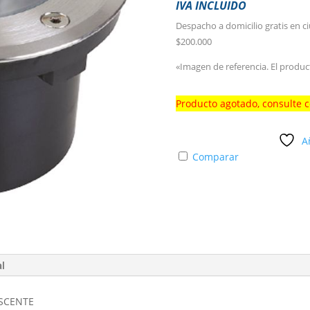
IVA INCLUIDO
Despacho a domicilio gratis en c
$200.000
«Imagen de referencia. El produc
Producto agotado, consulte 
A
Comparar
al
ESCENTE