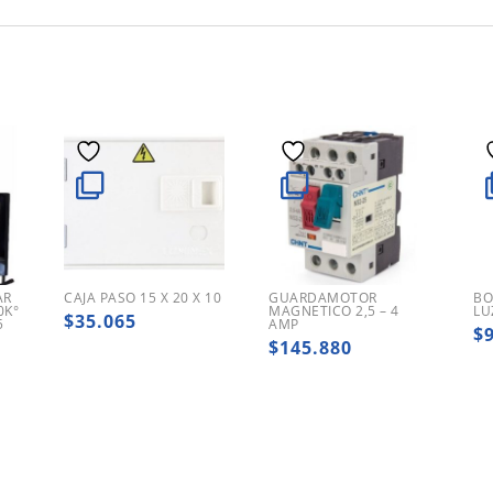
AR
CAJA PASO 15 X 20 X 10
GUARDAMOTOR
BO
0K°
MAGNETICO 2,5 – 4
LU
$
35.065
5
AMP
$
$
145.880