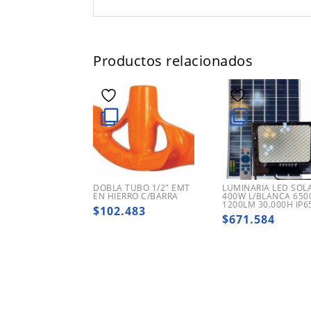
Productos relacionados
DOBLA TUBO 1/2″ EMT
LUMINARIA LED SOL
EN HIERRO C/BARRA
400W L/BLANCA 650
1200LM 30.000H IP6
$
102.483
$
671.584