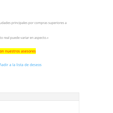
iudades principales por compras superiores a
to real puede variar en aspecto.»
con nuestros asesores
ñadir a la lista de deseos