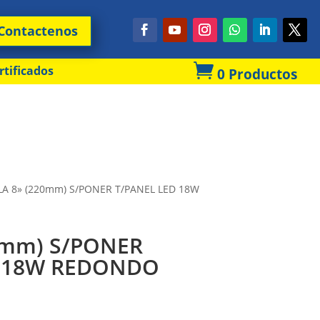
Contactenos

rtificados
0 Productos
LA 8» (220mm) S/PONER T/PANEL LED 18W
0mm) S/PONER
D 18W REDONDO