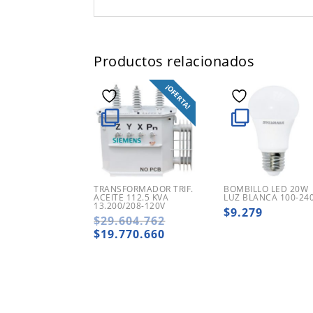
Productos relacionados
¡OFERTA!
TRANSFORMADOR TRIF.
BOMBILLO LED 20W
ACEITE 112.5 KVA
LUZ BLANCA 100-24
13.200/208-120V
$
9.279
El
$
29.604.762
precio
El
$
19.770.660
original
precio
era:
actual
$29.604.762.
es:
$19.770.660.