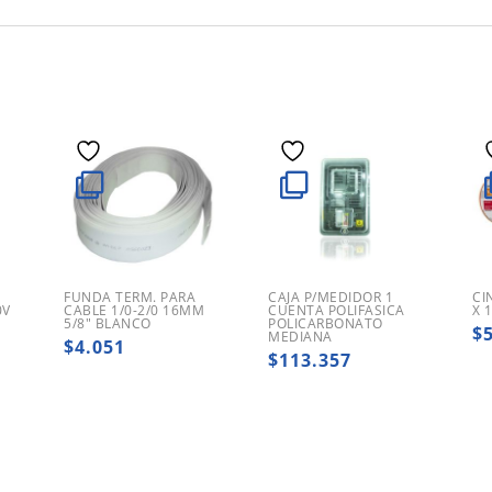
FUNDA TERM. PARA
CAJA P/MEDIDOR 1
CI
0V
CABLE 1/0-2/0 16MM
CUENTA POLIFASICA
X 
5/8″ BLANCO
POLICARBONATO
$
MEDIANA
$
4.051
$
113.357