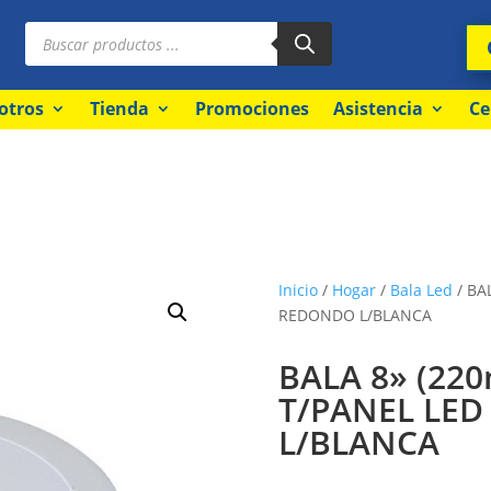
Búsqueda
de
productos
otros
Tienda
Promociones
Asistencia
Ce
Inicio
/
Hogar
/
Bala Led
/ BA
REDONDO L/BLANCA
BALA 8» (22
T/PANEL LE
L/BLANCA