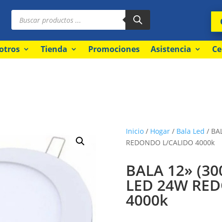
Búsqueda
de
productos
otros
Tienda
Promociones
Asistencia
Ce
Inicio
/
Hogar
/
Bala Led
/ BA
REDONDO L/CALIDO 4000k
BALA 12» (3
LED 24W RE
4000k