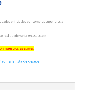
El
9
precio
l
actual
es:
iudades principales por compras superiores a
.
$22.859.
to real puede variar en aspecto.»
con nuestros asesores
ñadir a la lista de deseos