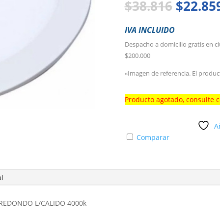
El
$
38.816
$
22.85
precio
origina
IVA INCLUIDO
era:
Despacho a domicilio gratis en c
$38.816
$200.000
«Imagen de referencia. El produc
Producto agotado, consulte 
A
Comparar
al
W REDONDO L/CALIDO 4000k