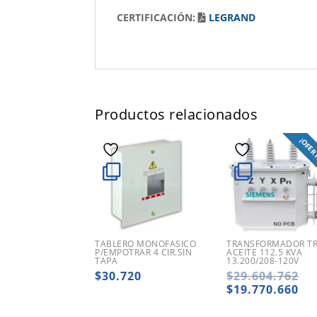
CERTIFICACIÓN:
LEGRAND
Productos relacionados
¡OFER
TABLERO MONOFASICO
TRANSFORMADOR TRI
P/EMPOTRAR 4 CIR.SIN
ACEITE 112.5 KVA
TAPA
13.200/208-120V
El
$
30.720
$
29.604.762
pr
El
$
19.770.660
ori
pr
era
ac