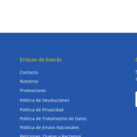
9.604.762.
9.770.660.
Enlaces de Interés
Contacto
Nosotros
Promociones
Politica de Devoluciones
Politica de Privacidad
Politica de Tratamiento de Datos
Politica de Envios Nacionales
Peticiones, Quejas y Reclamos