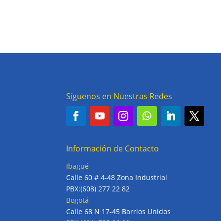
$2
es:
$1
Síguenos en Nuestras Redes
Información de Contacto
Ibagué
Calle 60 # 4-48 Zona Industrial
PBX:(608) 277 22 82
Bogotá
Calle 68 N 17-45 Barrios Unidos