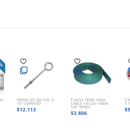
TA!
F.
PERNO DE OJO 5/8″ X
FUNDA TERM. PARA
CI
10″ CERRADO
CABLE 1/0-2/0 16MM
X 
5/8″ VERDE
$
12.113
$
$
3.806
ecio
ginal
ecio
:
tual