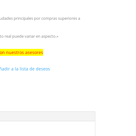
iudades principales por compras superiores a
to real puede variar en aspecto.»
con nuestros asesores
ñadir a la lista de deseos