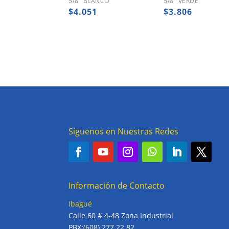
5/8″ BLANCO
5/8″ VERDE
$
4.051
$
3.806
Síguenos en Nuestras Redes
Información de Contacto
Ibagué
Calle 60 # 4-48 Zona Industrial
PBX:(608) 277 22 82