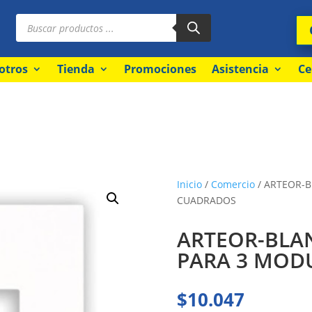
Búsqueda
de
productos
otros
Tienda
Promociones
Asistencia
Ce
Inicio
/
Comercio
/ ARTEOR-B
CUADRADOS
ARTEOR-BLAN
PARA 3 MOD
$
10.047