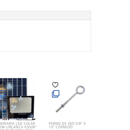
MINARIA LED SOLAR
PERNO DE OJO 5/8″ X
0W L/BLANCA 6500K°
10″ CERRADO