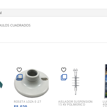
al
ODULOS CUADRADOS
ROSETA LOZA E-27
AISLADOR SUSPENSION
LU
M
15 KV POLIMERICO
40
$
5.020