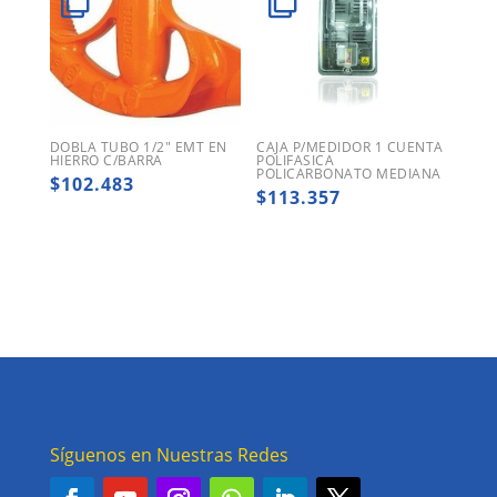
DOBLA TUBO 1/2″ EMT EN
CAJA P/MEDIDOR 1 CUENTA
HIERRO C/BARRA
POLIFASICA
POLICARBONATO MEDIANA
$
102.483
$
113.357
Síguenos en Nuestras Redes