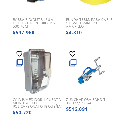
BARRAJE D/DISTRI. SUM
FUNDA TERM. PARA CABLE
GELPORT GPRT 500-8P 6-
1/0-2/0 16MM 5/8″
500 KCM
AMARILLO
$
597.960
$
4.310
CAJA P/MEDIDOR 1 CUENTA
ZUNCHADORA BANDIT
MONOFASICO
3/8,1/2,5/8,3/4
POLICARBONATO PEQUEÑA
$
516.091
$
50.720