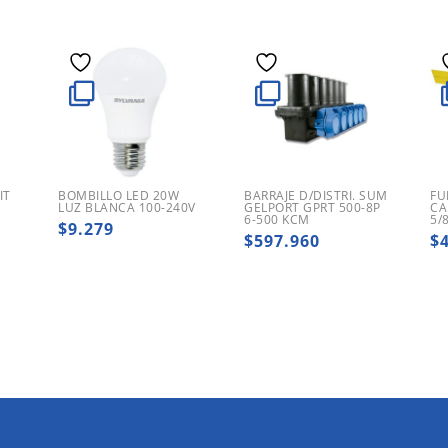
IT
BOMBILLO LED 20W
BARRAJE D/DISTRI. SUM
FU
LUZ BLANCA 100-240V
GELPORT GPRT 500-8P
CA
6-500 KCM
5/
$
9.279
$
597.960
$