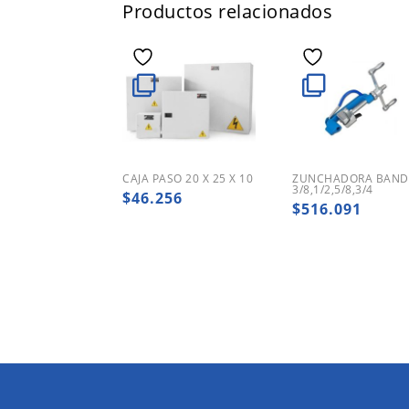
Productos relacionados
CAJA PASO 20 X 25 X 10
ZUNCHADORA BAND
3/8,1/2,5/8,3/4
$
46.256
$
516.091