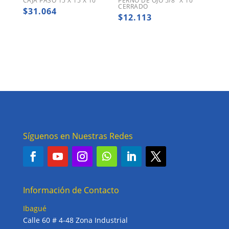
CAJA PASO 15 X 15 X 10
PERNO DE OJO 5/8″ X 10″
CERRADO
$
31.064
$
12.113
Síguenos en Nuestras Redes
Información de Contacto
Ibagué
Calle 60 # 4-48 Zona Industrial