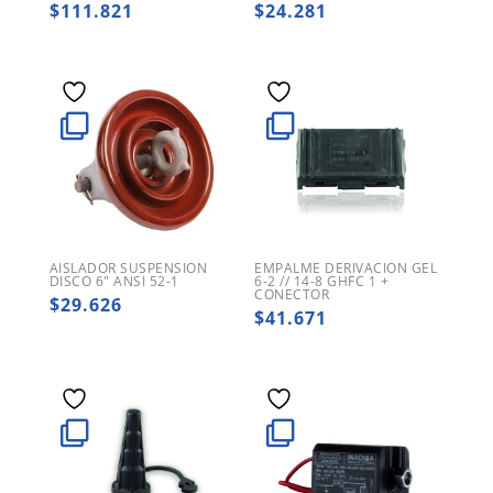
$
111.821
$
24.281
AISLADOR SUSPENSION
EMPALME DERIVACION GEL
DISCO 6″ ANSI 52-1
6-2 // 14-8 GHFC 1 +
CONECTOR
$
29.626
$
41.671