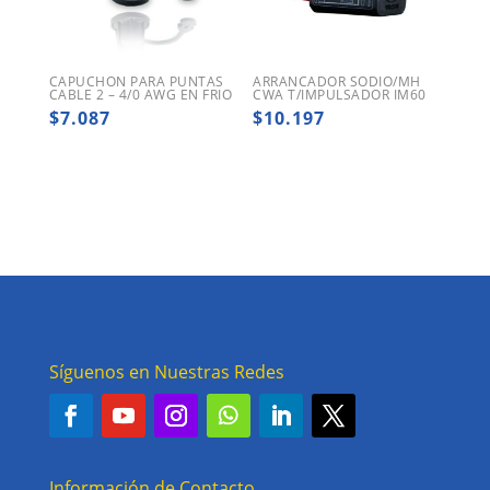
CAPUCHON PARA PUNTAS
ARRANCADOR SODIO/MH
CABLE 2 – 4/0 AWG EN FRIO
CWA T/IMPULSADOR IM60
$
7.087
$
10.197
Síguenos en Nuestras Redes
Información de Contacto