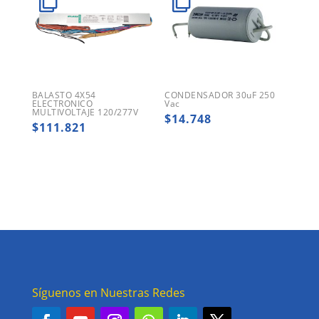
BALASTO 4X54
CONDENSADOR 30uF 250
ELECTRONICO
Vac
MULTIVOLTAJE 120/277V
$
14.748
$
111.821
Síguenos en Nuestras Redes