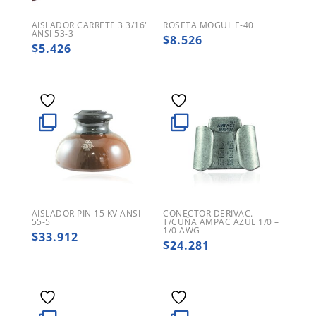
AISLADOR CARRETE 3 3/16″
ROSETA MOGUL E-40
ANSI 53-3
$
8.526
$
5.426
AISLADOR PIN 15 KV ANSI
CONECTOR DERIVAC.
55-5
T/CUÑA AMPAC AZUL 1/0 –
1/0 AWG
$
33.912
$
24.281