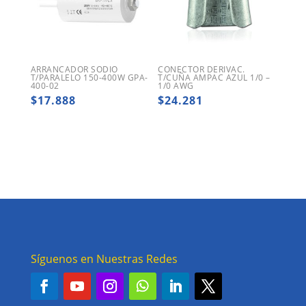
ARRANCADOR SODIO
CONECTOR DERIVAC.
T/PARALELO 150-400W GPA-
T/CUÑA AMPAC AZUL 1/0 –
400-02
1/0 AWG
$
17.888
$
24.281
Síguenos en Nuestras Redes